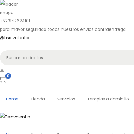
+573142624101
para mayor seguridad todos nuestros envios contraentrega
@fisiovalentia
B
ú
s
0
q
u
e
Home
Tienda
Servicios
Terapias a domicilio
d
a
p
a