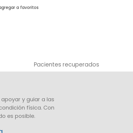
agregar a favoritos
Pacientes recuperados
 apoyar y guiar a las
ondición física. Con
o es posible.
a