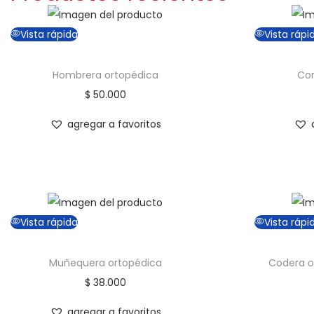
Vista rápida
Vista rápi
Hombrera ortopédica
Cor
$
50.000
agregar a favoritos
Vista rápida
Vista rápi
Muñequera ortopédica
Codera o
$
38.000
agregar a favoritos