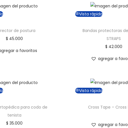
da
Vista rápida
rector de postura
Bandas protectoras de 
$
45.000
STRAPS
$
42.000
agregar a favoritos
agregar a favo
da
Vista rápida
rtopédica para codo de
Cross Tape – Cross
tenista
$
35.000
agregar a favo